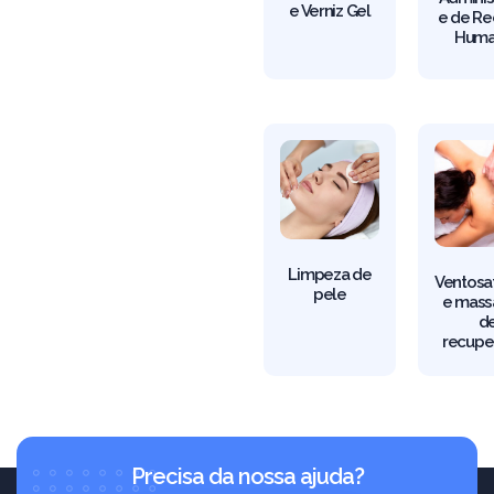
e Verniz Gel
e de Re
Huma
Limpeza de
Ventosa
pele
e mas
d
recupe
Precisa da nossa ajuda?