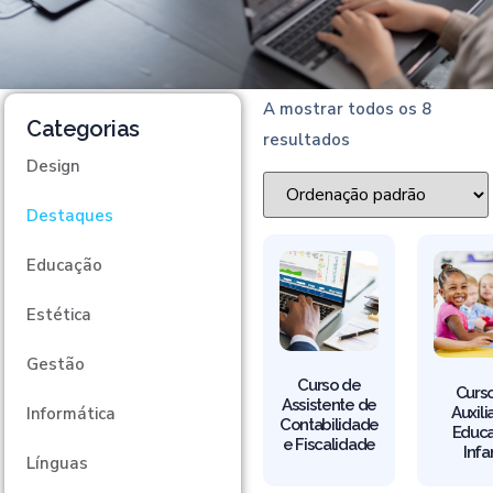
A mostrar todos os 8
Categorias
resultados
Design
Destaques
Educação
Estética
Gestão
Curso de
Curs
Assistente de
Auxili
Informática
Contabilidade
Educ
e Fiscalidade
Infan
Línguas