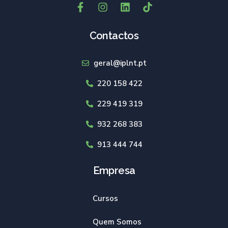
Contactos
geral@iplnt.pt
220 158 422
229 419 319
932 268 383
913 444 744
Empresa
Cursos
Quem Somos