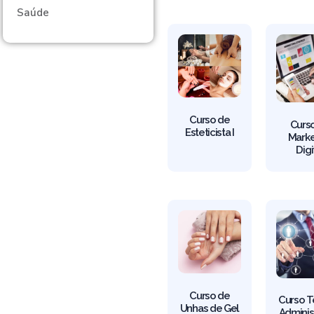
Saúde
Curso de
Curs
Esteticista I
Marke
Digi
Curso de
Curso T
Unhas de Gel
Adminis