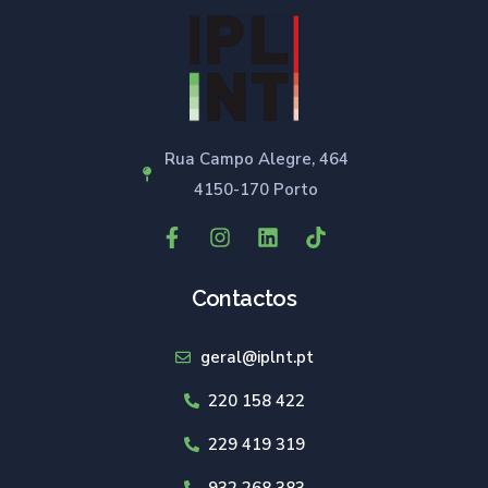
Rua Campo Alegre, 464
4150-170 Porto
Contactos
geral@iplnt.pt
220 158 422
229 419 319
932 268 383